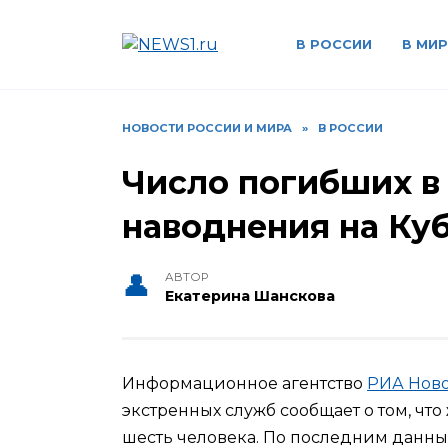
Перейти
к
В РОССИИ
В МИР
содержанию
НОВОСТИ РОССИИ И МИРА
»
В РОССИИ
Число погибших в
наводнения на Ку
АВТОР
Екатерина Шанскова
Информационное агентство
РИА Нов
экстренных служб сообщает о том, чт
шесть человека. По последним данным