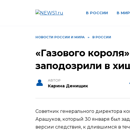
Перейти
к
В РОССИИ
В МИР
содержанию
НОВОСТИ РОССИИ И МИРА
»
В РОССИИ
«Газового короля
заподозрили в хи
АВТОР
Карина Денищик
Советник генерального директора к
Арашуков, который 30 января был зад
версии следствия, к длившимся в те