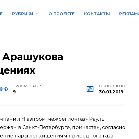
Е
РУБРИКИ
О ПРОЕКТЕ
КОНТАКТЫ
РЕКЛАМ
» Арашукова
щениях
ПРОСМОТРОВ
ОБНОВЛЕНО
9
30.01.2019
омпании «Газпром межрегионгаз» Рауль
ержан в Санкт-Петербурге, причастен, согласно
чение пары лет хищениям природного газа