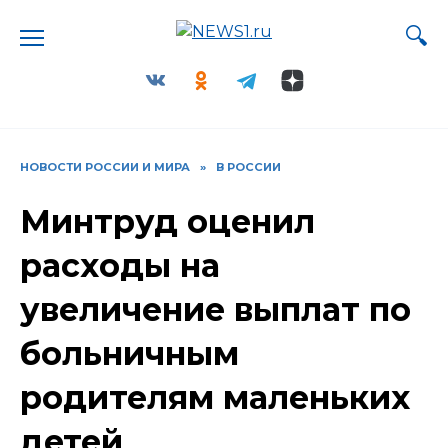
Перейти
к
содержанию
НОВОСТИ РОССИИ И МИРА
»
В РОССИИ
Минтруд оценил
расходы на
увеличение выплат по
больничным
родителям маленьких
детей