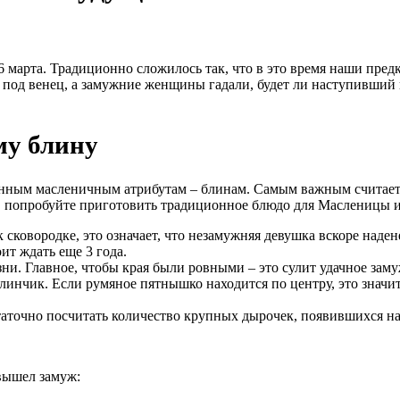
6 марта. Традиционно сложилось так, что в это время наши предк
 под венец, а замужние женщины гадали, будет ли наступивший 
му блину
онным масленичным атрибутам – блинам. Самым важным считает
, попробуйте приготовить традиционное блюдо для Масленицы и з
 сковородке, это означает, что незамужняя девушка вскоре надене
ит ждать еще 3 года.
ни. Главное, чтобы края были ровными – это сулит удачное заму
блинчик. Если румяное пятнышко находится по центру, это значит
остаточно посчитать количество крупных дырочек, появившихся н
вышел замуж: