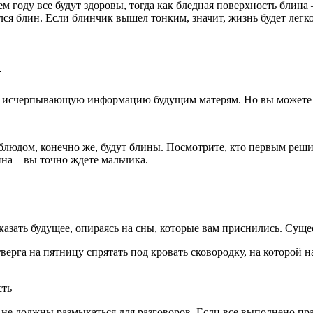
 году все будут здоровы, тогда как бледная поверхность блина
ся блин. Если блинчик вышел тонким, значит, жизнь будет легкой
а
т исчерпывающую информацию будущим матерям. Но вы можете п
блюдом, конечно же, будут блины. Посмотрите, кто первым реши
на – вы точно ждете мальчика.
зать будущее, опираясь на сны, которые вам приснились. Сущес
верга на пятницу спрятать под кровать сковородку, на которой 
сть
 не должны размыкаться для разговоров. Если все выполнено пр