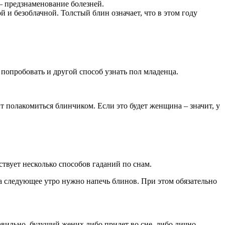
 – предзнаменование болезней.
 и безоблачной. Толстый блин означает, что в этом году
опробовать и другой способ узнать пол младенца.
т полакомиться блинчиком. Если это будет женщина – значит, у
твует несколько способов гаданий по снам.
на следующее утро нужно напечь блинов. При этом обязательно
авильно, будущий жених либо придет во сне, либо лично