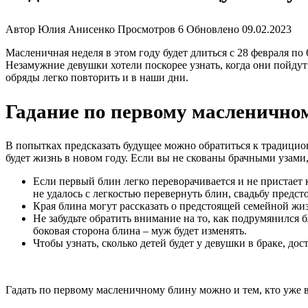
Автор
Юлия Анисенко
Просмотров
6
Обновлено
09.02.2023
Масленичная неделя в этом году будет длиться с 28 февраля по 
Незамужние девушки хотели поскорее узнать, когда они пойдут
обряды легко повторить и в наши дни.
Гадание по первому масленично
В попытках предсказать будущее можно обратиться к традици
будет жизнь в новом году. Если вы не скованы брачными узами
Если первый блин легко переворачивается и не пристает к
не удалось с легкостью перевернуть блин, свадьбу предсто
Края блина могут рассказать о предстоящей семейной жиз
Не забудьте обратить внимание на то, как подрумянился 
боковая сторона блина – муж будет изменять.
Чтобы узнать, сколько детей будет у девушки в браке, д
Гадать по первому масленичному блину можно и тем, кто уже 