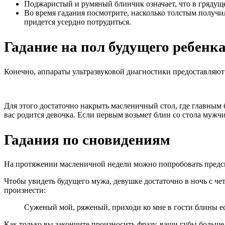
Поджаристый и румяный блинчик означает, что в грядущем
Во время гадания посмотрите, насколько толстым получил
придется усердно потрудиться.
Гадание на пол будущего ребенк
Конечно, аппараты ультразвуковой диагностики предоставляю
Для этого достаточно накрыть масленичный стол, где главным 
вас родится девочка. Если первым возьмет блин со стола мужчи
Гадания по сновидениям
На протяжении масленичной недели можно попробовать предска
Чтобы увидеть будущего мужа, девушке достаточно в ночь с чет
произнести:
Суженый мой, ряженый, приходи ко мне в гости блины е
Как только вы закончите произносить фразу, ваши губы больше