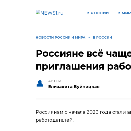
Перейти
к
В РОССИИ
В МИР
содержанию
НОВОСТИ РОССИИ И МИРА
»
В РОССИИ
Россияне всё чащ
приглашения рабо
АВТОР
Елизавета Буйницкая
Россиянам с начала 2023 года стали 
работодателей.